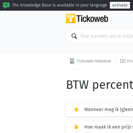
The Knowledge Base is available in your language
activate

Tickoweb Helpdesk
Fin
BTW percen
Wanneer mag ik (g)een
Hoe maak ik een prijs