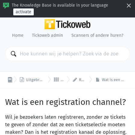
The Knowledge Base is available in your language
activate
Home
Tickoweb admin
Scanners of andere huren?



Uitgebreide documentatie
Kanalen
Registration
Wat is een registration channel?
Wat is een registration channel?
Wil je bezoekers laten registreren, zonder ze tickets
te geven of zonder dat ze een ticketselectie moeten
maken? Dan is het registration kanaal de oplossing.