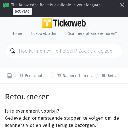
The Knowledge Base is available in your language
activate
Home
Tickoweb admin
Scanners of andere huren?


Eerste hulp bij scanning
Scanners huren of retourneren
Retourneren
Retourneren
Is je evenement voorbij?
Gelieve dan onderstaande stappen te volgen om de
scanners vlot en veilig terug te bezorgen.