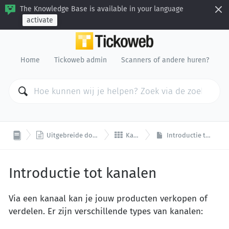
The Knowledge Base is available in your language
activate
Home
Tickoweb admin
Scanners of andere huren?


Uitgebreide documentatie
Kanalen
Introductie tot kanalen
Introductie tot kanalen
Via een kanaal kan je jouw producten verkopen of
verdelen. Er zijn verschillende types van kanalen: